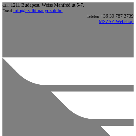
1211 Budapest, Weiss Manfréd út 5-7.
Cím
info@szallitmanyozok.hu
Email
+36 30 787 3739
Telefon
MSZSZ Webshop