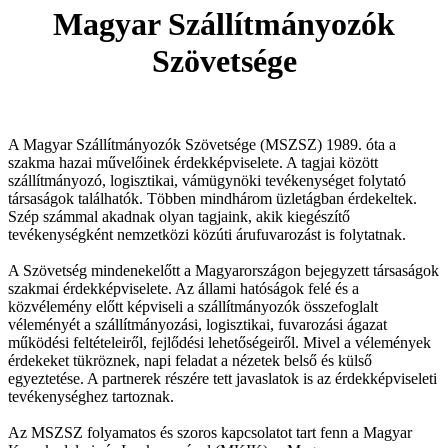
Magyar Szállítmányozók
Szövetsége
A Magyar Szállítmányozók Szövetsége (MSZSZ) 1989. óta a
szakma hazai művelőinek érdekképviselete. A tagjai között
szállítmányozó, logisztikai, vámügynöki tevékenységet folytató
társaságok találhatók. Többen mindhárom üzletágban érdekeltek.
Szép számmal akadnak olyan tagjaink, akik kiegészítő
tevékenységként nemzetközi közúti árufuvarozást is folytatnak.
A Szövetség mindenekelőtt a Magyarországon bejegyzett társaságok
szakmai érdekképviselete. Az állami hatóságok felé és a
közvélemény előtt képviseli a szállítmányozók összefoglalt
véleményét a szállítmányozási, logisztikai, fuvarozási ágazat
működési feltételeiről, fejlődési lehetőségeiről. Mivel a vélemények
érdekeket tükröznek, napi feladat a nézetek belső és külső
egyeztetése. A partnerek részére tett javaslatok is az érdekképviseleti
tevékenységhez tartoznak.
Az MSZSZ folyamatos és szoros kapcsolatot tart fenn a Magyar