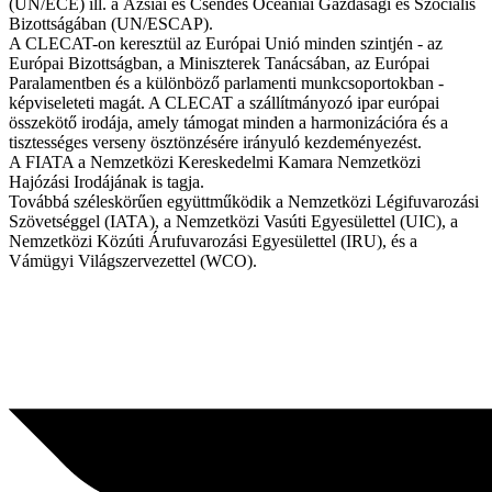
(UN/ECE) ill. a Ázsiai és Csendes Óceániai Gazdasági és Szociális
Bizottságában (UN/ESCAP).
A CLECAT-on keresztül az Európai Unió minden szintjén - az
Európai Bizottságban, a Miniszterek Tanácsában, az Európai
Paralamentben és a különböző parlamenti munkcsoportokban -
képviseleteti magát. A CLECAT a szállítmányozó ipar európai
összekötő irodája, amely támogat minden a harmonizációra és a
tisztességes verseny ösztönzésére irányuló kezdeményezést.
A FIATA a Nemzetközi Kereskedelmi Kamara Nemzetközi
Hajózási Irodájának is tagja.
Továbbá széleskörűen együttműködik a Nemzetközi Légifuvarozási
Szövetséggel (IATA), a Nemzetközi Vasúti Egyesülettel (UIC), a
Nemzetközi Közúti Árufuvarozási Egyesülettel (IRU), és a
Vámügyi Világszervezettel (WCO).