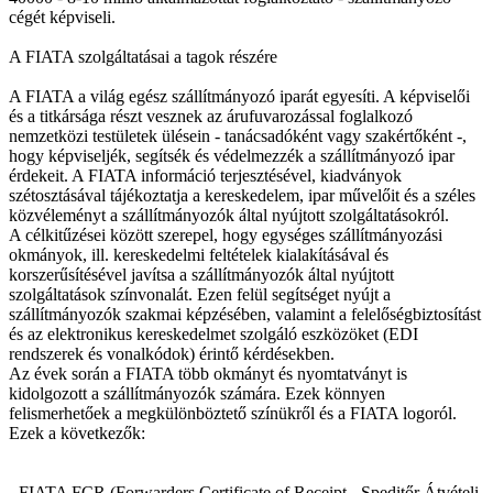
cégét képviseli.
A FIATA szolgáltatásai a tagok részére
A FIATA a világ egész szállítmányozó iparát egyesíti. A képviselői
és a titkársága részt vesznek az árufuvarozással foglalkozó
nemzetközi testületek ülésein - tanácsadóként vagy szakértőként -,
hogy képviseljék, segítsék és védelmezzék a szállítmányozó ipar
érdekeit. A FIATA információ terjesztésével, kiadványok
szétosztásával tájékoztatja a kereskedelem, ipar művelőit és a széles
közvéleményt a szállítmányozók által nyújtott szolgáltatásokról.
A célkitűzései között szerepel, hogy egységes szállítmányozási
okmányok, ill. kereskedelmi feltételek kialakításával és
korszerűsítésével javítsa a szállítmányozók által nyújtott
szolgáltatások színvonalát. Ezen felül segítséget nyújt a
szállítmányozók szakmai képzésében, valamint a felelőségbiztosítást
és az elektronikus kereskedelmet szolgáló eszközöket (EDI
rendszerek és vonalkódok) érintő kérdésekben.
Az évek során a FIATA több okmányt és nyomtatványt is
kidolgozott a szállítmányozók számára. Ezek könnyen
felismerhetőek a megkülönböztető színükről és a FIATA logoról.
Ezek a következők:
- FIATA FCR (Forwarders Certificate of Receipt - Speditőr Átvételi