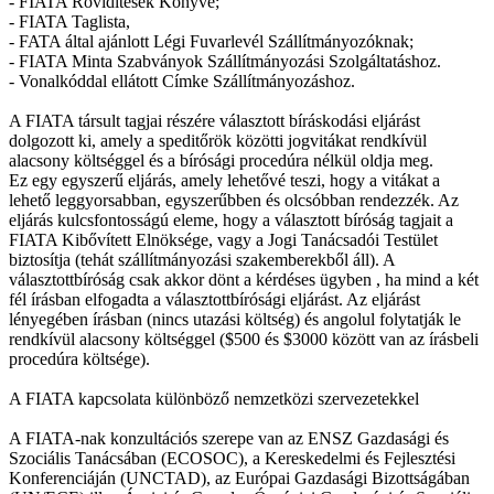
- FIATA Rövidítések Könyve;
- FIATA Taglista,
- FATA által ajánlott Légi Fuvarlevél Szállítmányozóknak;
- FIATA Minta Szabványok Szállítmányozási Szolgáltatáshoz.
- Vonalkóddal ellátott Címke Szállítmányozáshoz.
A FIATA társult tagjai részére választott bíráskodási eljárást
dolgozott ki, amely a speditőrök közötti jogvitákat rendkívül
alacsony költséggel és a bírósági procedúra nélkül oldja meg.
Ez egy egyszerű eljárás, amely lehetővé teszi, hogy a vitákat a
lehető leggyorsabban, egyszerűbben és olcsóbban rendezzék. Az
eljárás kulcsfontosságú eleme, hogy a választott bíróság tagjait a
FIATA Kibővített Elnöksége, vagy a Jogi Tanácsadói Testület
biztosítja (tehát szállítmányozási szakemberekből áll). A
választottbíróság csak akkor dönt a kérdéses ügyben , ha mind a két
fél írásban elfogadta a választottbírósági eljárást. Az eljárást
lényegében írásban (nincs utazási költség) és angolul folytatják le
rendkívül alacsony költséggel ($500 és $3000 között van az írásbeli
procedúra költsége).
A FIATA kapcsolata különböző nemzetközi szervezetekkel
A FIATA-nak konzultációs szerepe van az ENSZ Gazdasági és
Szociális Tanácsában (ECOSOC), a Kereskedelmi és Fejlesztési
Konferenciáján (UNCTAD), az Európai Gazdasági Bizottságában