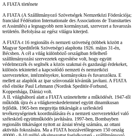
A FIATA története
A FIATA (A Szállítmányozó Szövetségek Nemzetközi Föderációja;
franciául Fédération Internationale des Associations de Transitarties
et Assimilés) a legnagyobb nem kormányzati, szervezet a fuvarozás
területén. Befolyása az egész világra kiterjed.
A FIATA-t 16 regionális és nemzeti szövetség (többek között a
Magyar Speditőrök Szövetsége) alapította 1926. május 31-én,
Bécsben. A cél a világ különböző országiban fellelhető
szállítmányozási szervezetek egyesítése volt, hogy együtt
védelmezzék és segítsék a közös szakmai és gazdasági érdekeket,
különös tekintettel a kapcsolódó nemzeti és nemzetközi
szervezetekre, intézményekre, kormányokra és fuvarozókra. E
mellett az alapítók az ipar színvonalát kívánták javítani. A FIATA
első elnöke Paul Lehmann (Nordisk Speditör-Forbund,
Koppenhága, Dánia) volt.
A II. világháború alatt a FIATA szüneteltette a működését. 1947-től
működik újra és a világkereskedelemmel együtt dinamikusan
fejlődik. 1965-ben megnyitja titkárságát a széleskörű
tevékenységeinek koordinálására és a nemzeti szervezetekkel való
széleskörű együttműködés javítására. 1997-ben, Bombayben
regionális titkárságot nyitott az ázsiai térség számára, az ottani
aktivitás fokozására. Ma a FIATA hozzávetőlegesen 150 ország
40000 - 8-10 millió alkalmazottat foglalkoztató - szállítmányozó