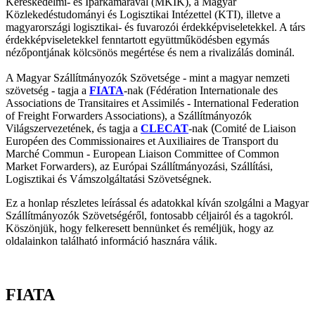
Kereskedelmi- és Iparkamarával (MKIK), a Magyar
Közlekedéstudományi és Logisztikai Intézettel (KTI), illetve a
magyarországi logisztikai- és fuvarozói érdekképviseletekkel. A társ
érdekképviseletekkel fenntartott együttműködésben egymás
nézőpontjának kölcsönös megértése és nem a rivalizálás dominál.
A Magyar Szállítmányozók Szövetsége - mint a magyar nemzeti
szövetség - tagja a
FIATA
-nak (Fédération Internationale des
Associations de Transitaires et Assimilés - International Federation
of Freight Forwarders Associations), a Szállítmányozók
Világszervezetének, és tagja a
CLECAT
-nak
(
Comité de Liaison
Européen des Commissionaires et Auxiliaires de Transport du
Marché Commun - European Liaison Committee of Common
Market Forwarders), az Európai Szállítmányozási, Szállítási,
Logisztikai és Vámszolgáltatási Szövetségnek.
Ez a honlap részletes leírással és adatokkal kíván szolgálni a Magyar
Szállítmányozók Szövetségéről, fontosabb céljairól és a tagokról.
Köszönjük, hogy felkeresett bennünket és reméljük, hogy az
oldalainkon található információ hasznára válik.
FIATA