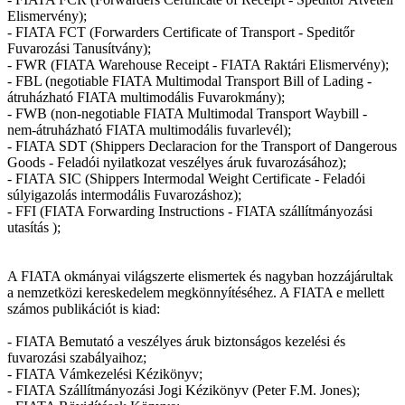
Elismervény);
- FIATA FCT (Forwarders Certificate of Transport - Speditőr
Fuvarozási Tanusítvány);
- FWR (FIATA Warehouse Receipt - FIATA Raktári Elismervény);
- FBL (negotiable FIATA Multimodal Transport Bill of Lading -
átruházható FIATA multimodális Fuvarokmány);
- FWB (non-negotiable FIATA Multimodal Transport Waybill -
nem-átruházható FIATA multimodális fuvarlevél);
- FIATA SDT (Shippers Declaracion for the Transport of Dangerous
Goods - Feladói nyilatkozat veszélyes áruk fuvarozásához);
- FIATA SIC (Shippers Intermodal Weight Certificate - Feladói
súlyigazolás intermodális Fuvarozáshoz);
- FFI (FIATA Forwarding Instructions - FIATA szállítmányozási
utasítás );
A FIATA okmányai világszerte elismertek és nagyban hozzájárultak
a nemzetközi kereskedelem megkönnyítéséhez. A FIATA e mellett
számos publikációt is kiad:
- FIATA Bemutató a veszélyes áruk biztonságos kezelési és
fuvarozási szabályaihoz;
- FIATA Vámkezelési Kézikönyv;
- FIATA Szállítmányozási Jogi Kézikönyv (Peter F.M. Jones);